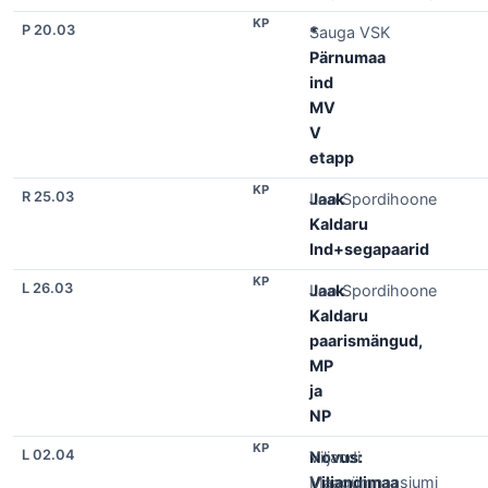
KP
P 20.03
*
Sauga VSK
Pärnumaa
ind
MV
V
etapp
KP
R 25.03
Jaak
Loo Spordihoone
Kaldaru
Ind+segapaarid
KP
L 26.03
Jaak
Loo Spordihoone
Kaldaru
paarismängud,
MP
ja
NP
KP
L 02.04
Novus:
Viljandi
Viljandimaa
Maagümnaasiumi