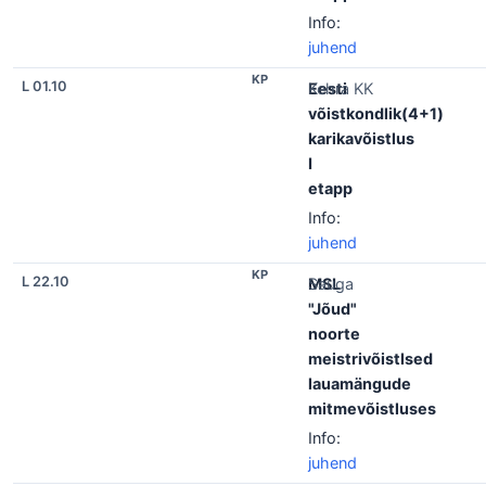
Info:
juhend
KP
L 01.10
Eesti
Kehra KK
võistkondlik(4+1)
karikavõistlus
I
etapp
Info:
juhend
KP
L 22.10
MSL
Sauga
"Jõud"
noorte
meistrivõistlsed
lauamängude
mitmevõistluses
Info:
juhend