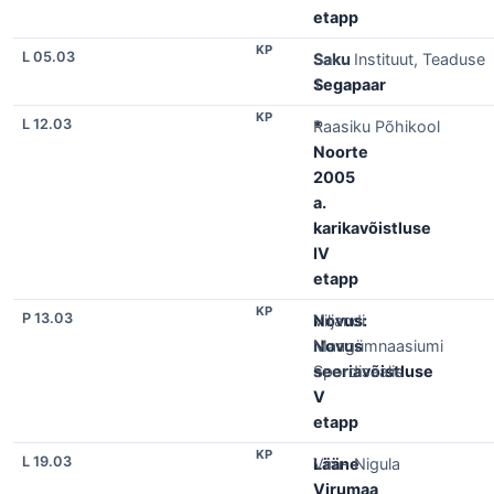
etapp
KP
L 05.03
Saku
Saku Instituut, Teaduse
Segapaar
1
KP
L 12.03
*
Raasiku Põhikool
Noorte
2005
a.
karikavõistluse
IV
etapp
KP
P 13.03
Novus:
Viljandi
Novus
Maagümnaasiumi
seeriavõistluse
Spordisaalis
V
etapp
KP
L 19.03
Lääne
Viru- Nigula
Virumaa