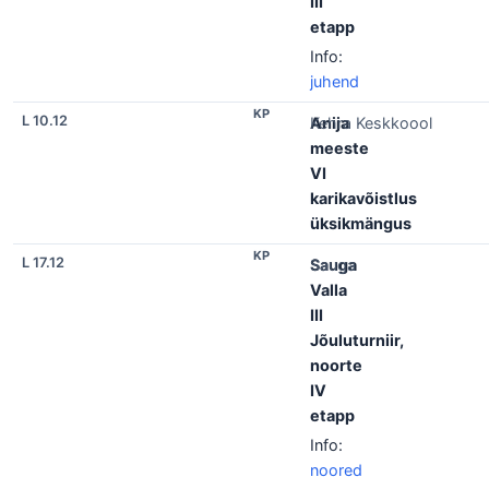
III
etapp
Info:
juhend
KP
L 10.12
Anija
Kehra Keskkoool
meeste
VI
karikavõistlus
üksikmängus
KP
L 17.12
Sauga
Sauga
Valla
III
Jõuluturniir,
noorte
IV
etapp
Info:
noored