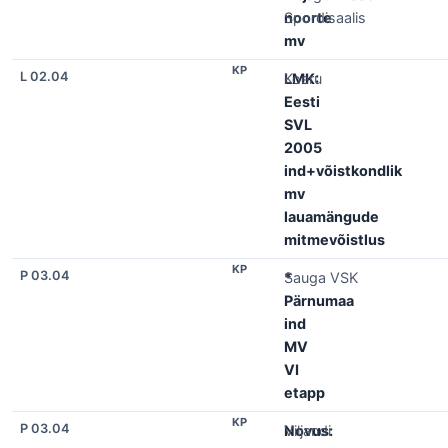
noorte
Spordisaalis
mv
KP
L 02.04
LMK:
Koeru
Eesti
SVL
2005
ind+võistkondlik
mv
lauamängude
mitmevõistlus
KP
P 03.04
*
Sauga VSK
Pärnumaa
ind
MV
VI
etapp
KP
P 03.04
Novus:
Viljandi