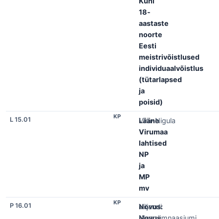
Kuni
18-
aastaste
noorte
Eesti
meistrivõistlused
individuaalvõistlus
(tütarlapsed
ja
poisid)
KP
L 15.01
Lääne
Viru-Nigula
Virumaa
lahtised
NP
ja
MP
mv
KP
P 16.01
Novus:
Viljandi
Novus
Maagümnaasiumi