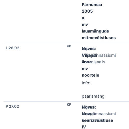
Pärnumaa
2005
a.
mv
lauamängude
mitmevõistluses
KP
L 26.02
Novus:
Viljandi
Viljandi
Maagümnaasiumi
linna
Spordisaalis
mv
noortele
Info:
paarismäng
KP
P 27.02
Novus:
Viljandi
Novus
Maagümnaasiumi
seeriavõistluse
Spordisaalis
IV