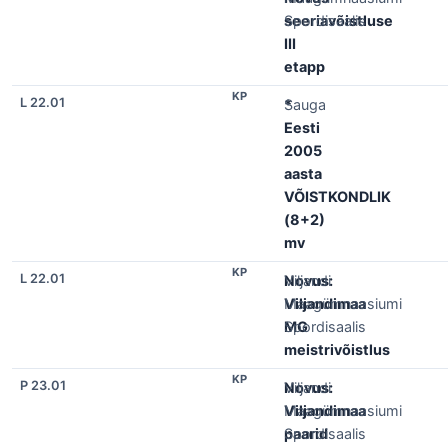
seeriavõistluse
Spordisaalis
III
etapp
KP
L 22.01
*
Sauga
Eesti
2005
aasta
VÕISTKONDLIK
(8+2)
mv
KP
L 22.01
Novus:
Viljandi
Viljandimaa
Maagümnaasiumi
MG
Spordisaalis
meistrivõistlus
KP
P 23.01
Novus:
Viljandi
Viljandimaa
Maagümnaasiumi
paarid
Spordisaalis