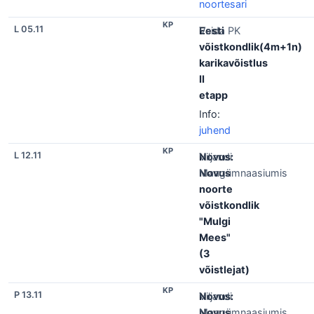
noortesari
KP
L 05.11
Eesti
Vaida PK
võistkondlik(4m+1n)
karikavõistlus
II
etapp
Info:
juhend
KP
L 12.11
Novus:
Viljandi
Novus
Maagümnaasiumis
noorte
võistkondlik
"Mulgi
Mees"
(3
võistlejat)
KP
P 13.11
Novus:
Viljandi
Novus
Maagümnaasiumis