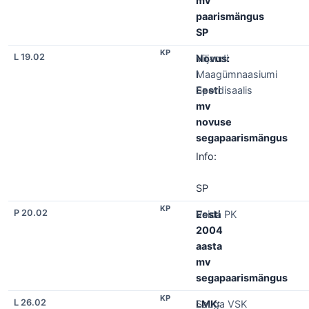
mv
paarismängus
SP
KP
L 19.02
Novus:
Viljandi
I
Maagümnaasiumi
Eesti
Spordisaalis
mv
novuse
segapaarismängus
Info:
SP
KP
P 20.02
Eesti
Vaida PK
2004
aasta
mv
segapaarismängus
KP
L 26.02
LMK:
Sauga VSK