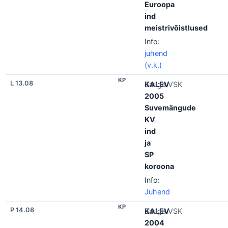
Euroopa
ind
meistrivõistlused
Info:
juhend
(v.k.)
KP
L 13.08
KALEV
Sauga VSK
2005
Suvemängude
KV
ind
ja
SP
koroona
Info:
Juhend
KP
P 14.08
KALEV
Sauga VSK
2004