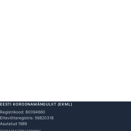
EESTI KOROONAMÄNGULIIT (EKML)
Registrikood: 80094660
Ettevõtteregistris: 56820318
Asutatud 1989