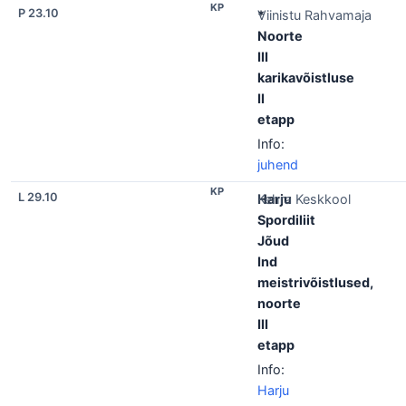
KP
P 23.10
*
Viinistu Rahvamaja
Noorte
III
karikavõistluse
II
etapp
Info:
juhend
KP
L 29.10
Harju
Kehra Keskkool
Spordiliit
Jõud
Ind
meistrivõistlused,
noorte
III
etapp
Info:
Harju