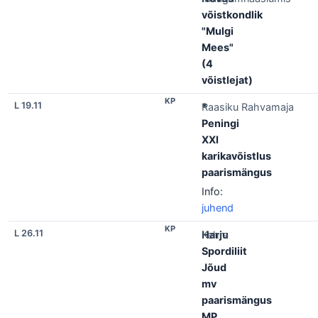
võistkondlik
"Mulgi
Mees"
(4
võistlejat)
KP
L 19.11
*
Raasiku Rahvamaja
Peningi
XXI
karikavõistlus
paarismängus
Info:
juhend
KP
L 26.11
Harju
Kehra
Spordiliit
Jõud
mv
paarismängus
MP