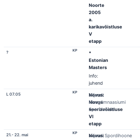
Noorte
2005
a.
karikavõistluse
V
etapp
KP
?
*
Estonian
Masters
Info:
juhend
KP
L 07.05
Novus:
Viljandi
Novus
Maagümnaasiumi
seeriavõistluse
Spordisaalis
VI
etapp
KP
21.- 22. mai
Novus:
Viljandi Spordihoone