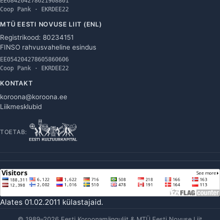
EE684204278621908801
Coop Pank · EKRDEE22
MTÜ EESTI NOVUSE LIIT (ENL)
Registrikood: 80234151
FINSO rahvusvaheline esindus
EE054204278605860606
Coop Pank · EKRDEE22
KONTAKT
koroona@koroona.ee
Liikmesklubid
TOETAB:
Alates 01.02.2011 külastajaid.
© 1989–2026 Eesti Koroonamänguliit & MTÜ Eesti Novuse Liit