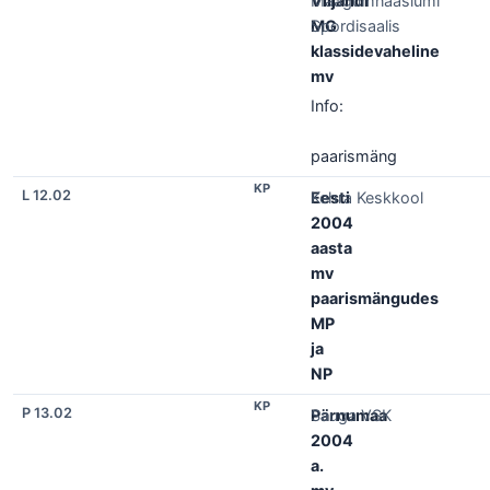
Viljandi
Maagümnaasiumi
MG
Spordisaalis
klassidevaheline
mv
Info:
paarismäng
KP
L 12.02
Eesti
Kehra Keskkool
2004
aasta
mv
paarismängudes
MP
ja
NP
KP
P 13.02
Pärnumaa
Sauga VSK
2004
a.