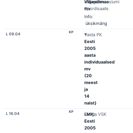
Viljandimaa
Maagümnaasiumi
mv
Spordisaalis
Info:
üksikmäng
KP
L 09.04
*
Vaida PK
Eesti
2005
aasta
individuaalsed
mv
(20
meest
ja
14
naist)
KP
L 16.04
LMK:
Sauga VSK
Eesti
2005