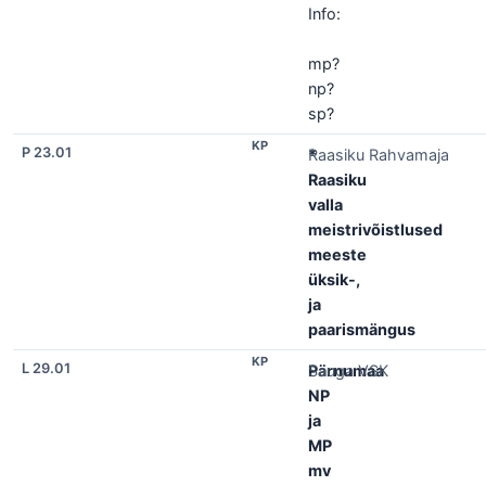
Info:
mp?
np?
sp?
KP
P 23.01
*
Raasiku Rahvamaja
Raasiku
valla
meistrivõistlused
meeste
üksik-,
ja
paarismängus
KP
L 29.01
Pärnumaa
Sauga VSK
NP
ja
MP
mv