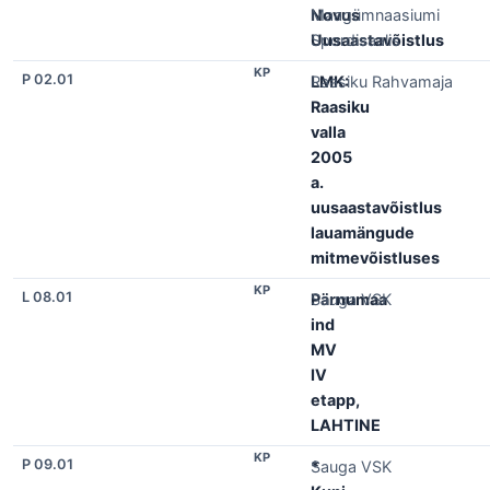
Novus
Maagümnaasiumi
Uusaastavõistlus
Spordisaalis
KP
P 02.01
LMK:
Raasiku Rahvamaja
Raasiku
valla
2005
a.
uusaastavõistlus
lauamängude
mitmevõistluses
KP
L 08.01
Pärnumaa
Sauga VSK
ind
MV
IV
etapp,
LAHTINE
KP
P 09.01
*
Sauga VSK