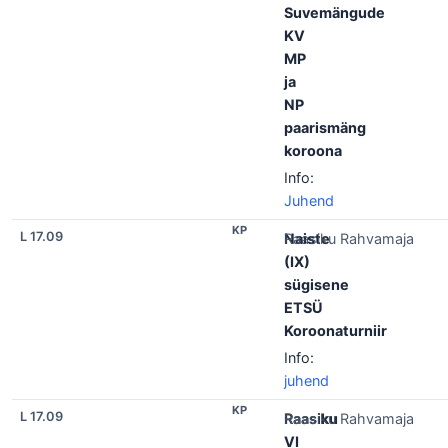
Suvemängude
KV
MP
ja
NP
paarismäng
koroona
Info:
Juhend
KP
L 17.09
Naiste
Raasiku Rahvamaja
(IX)
sügisene
ETSÜ
Koroonaturniir
Info:
juhend
KP
L 17.09
Raasiku
Raasiku Rahvamaja
VI