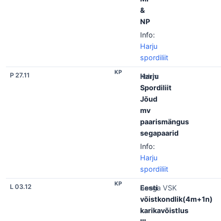
&
NP
Info:
Harju
spordiliit
KP
P 27.11
Harju
Kehra
Spordiliit
Jõud
mv
paarismängus
segapaarid
Info:
Harju
spordiliit
KP
L 03.12
Eesti
Sauga VSK
võistkondlik(4m+1n)
karikavõistlus