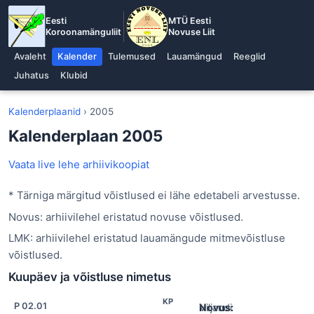
Eesti
MTÜ Eesti
Koroonamänguliit
Novuse Liit
Avaleht
Kalender
Tulemused
Lauamängud
Reeglid
Juhatus
Klubid
Kalenderplaanid
› 2005
Kalenderplaan 2005
Vaata live lehe arhiivikoopiat
* Tärniga märgitud võistlused ei lähe edetabeli arvestusse.
Novus: arhiivilehel eristatud novuse võistlused.
LMK: arhiivilehel eristatud lauamängude mitmevõistluse
võistlused.
Kuupäev ja võistluse nimetus
KP
P 02.01
Novus:
Viljandi