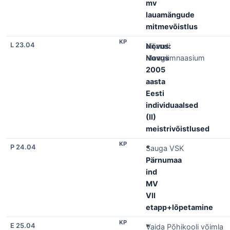
mv
lauamängude
mitmevõistlus
KP
L 23.04
Novus:
Viljandi
Novus
Maagümnaasium
2005
aasta
Eesti
individuaalsed
(II)
meistrivõistlused
KP
P 24.04
*
Sauga VSK
Pärnumaa
ind
MV
VII
etapp+lõpetamine
KP
E 25.04
*
Vaida Põhikooli võimla