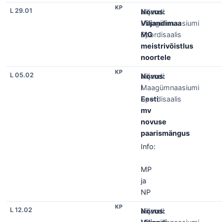
KP
L 29.01
Novus:
Viljandi
Viljandimaa
Maagümnaasiumi
MG
Spordisaalis
meistrivõistlus
noortele
KP
L 05.02
Novus:
Viljandi
I
Maagümnaasiumi
Eesti
Spordisaalis
mv
novuse
paarismängus
Info:
MP
ja
NP
KP
L 12.02
Novus:
Viljandi