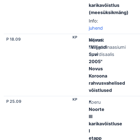
karikavõistlus
(meesüksikmäng)
Info:
juhend
KP
P 18.09
Novus:
Viljandi
"Viljandi
Maagümnaasiumi
Suvi
Spordisaalis
2005"
Novus
Koroona
rahvusvahelised
võistlused
KP
P 25.09
*
Koeru
Noorte
III
karikavõistluse
I
etapp