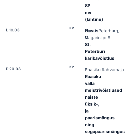
SP
mv
(lahtine)
KP
L 19.03
Novus:
Sankt-Peterburg,
V
Gagarini pr.8
St.
Peterburi
karikavõistlus
KP
P 20.03
*
Raasiku Rahvamaja
Raasiku
valla
meistrivõistlused
naiste
üksik-,
ja
paarismängus
ning
segapaarismängus